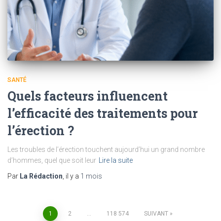
SANTÉ
Quels facteurs influencent
l’efficacité des traitements pour
l’érection ?
Les troubles de l’érection touchent aujourd’hui un grand nombre
d’hommes, quel que soit leur
Lire la suite
Par
La Rédaction
, il y a
1 mois
Pagination
1
2
…
118 574
SUIVANT