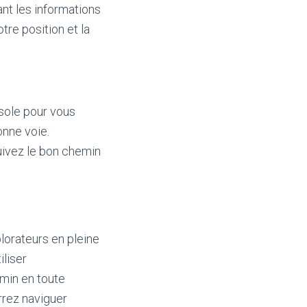
ant les informations
tre position et la
ssole pour vous
onne voie.
uivez le bon chemin
plorateurs en pleine
iliser
emin en toute
rrez naviguer