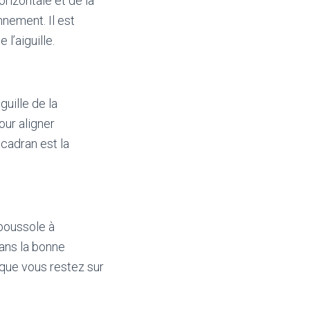
orizontale et de la
nnement. Il est
l’aiguille.
guille de la
our aligner
e cadran est la
 boussole à
dans la bonne
 que vous restez sur