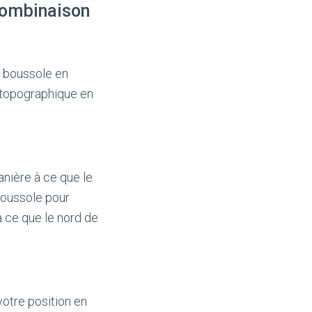
combinaison
e boussole en
 topographique en
anière à ce que le
 boussole pour
à ce que le nord de
votre position en