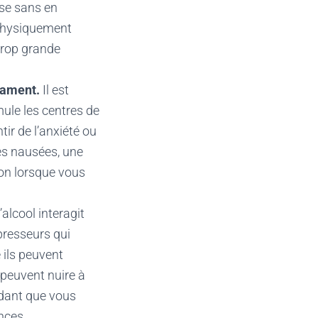
se sans en
 physiquement
trop grande
cament.
Il est
ule les centres de
ir de l’anxiété ou
s nausées, une
ion lorsque vous
’alcool interagit
presseurs qui
 ils peuvent
 peuvent nuire à
endant que vous
nces.