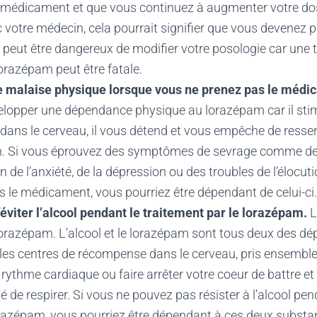
 médicament et que vous continuez à augmenter votre do
c votre médecin, cela pourrait signifier que vous devenez
l peut être dangereux de modifier votre posologie car une 
orazépam peut être fatale.
e malaise physique lorsque vous ne prenez pas le médi
velopper une dépendance physique au lorazépam car il stim
ans le cerveau, il vous détend et vous empêche de ressent
on. Si vous éprouvez des symptômes de sevrage comme de
de l’anxiété, de la dépression ou des troubles de l’élocut
s le médicament, vous pourriez être dépendant de celui-ci.
’éviter l’alcool pendant le traitement par le lorazépam.
L
lorazépam. L’alcool et le lorazépam sont tous deux des dé
 les centres de récompense dans le cerveau, pris ensemble
e rythme cardiaque ou faire arrêter votre coeur de battre et
é de respirer. Si vous ne pouvez pas résister à l’alcool p
razépam, vous pourriez être dépendant à ces deux substa