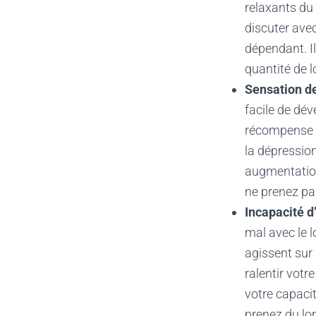
relaxants du
discuter ave
dépendant. I
quantité de l
Sensation d
facile de dé
récompense d
la dépressi
augmentation 
ne prenez pa
Incapacité d
mal avec le 
agissent sur
ralentir votr
votre capacit
prenez du lo