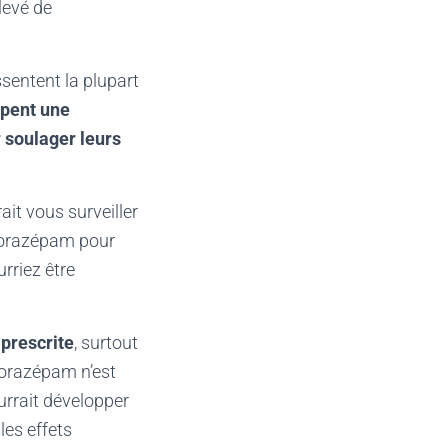
levé de
entent la plupart
ppent une
 soulager leurs
it vous surveiller
 lorazépam pour
rriez être
prescrite
, surtout
 lorazépam n’est
urrait développer
les effets