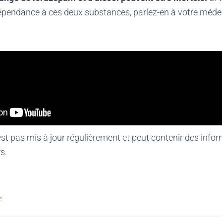
épendance à ces deux substances, parlez-en à votre médec
'est pas mis à jour régulièrement et peut contenir
des infor
s.
e