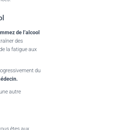
ol
ommez de l’alcool
traîner des
e la fatigue aux
progressivement du
médecin.
une autre
vous êtes aux