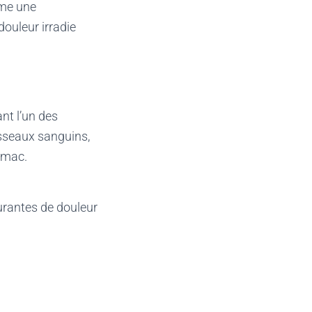
mme une
douleur irradie
nt l’un des
isseaux sanguins,
tomac.
ourantes de douleur