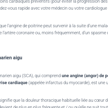
soins cardiaques préventifs (pour éviter la progression de
ndez-vous rapide avec votre médecin ou votre cardiologue 
e l’angine de poitrine peut survenir à la suite d’une mala
e l’artère coronaire ou, moins fréquemment, d’un spasme d
arien aigu
narien aigu (SCA), qui comprend
une angine (angor) de p
rise cardiaque
(appelée infarctus du myocarde), est une 
signifie que la douleur thoracique habituelle liée au cœur
 devient de plus en plus fréquente et / ou qu’elle ne suit t