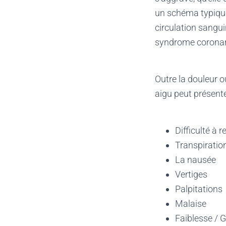
un schéma typique.
circulation sangu
syndrome coronar
Outre la douleur o
aigu peut présent
Difficulté à r
Transpiratio
La nausée
Vertiges
Palpitations
Malaise
Faiblesse / 