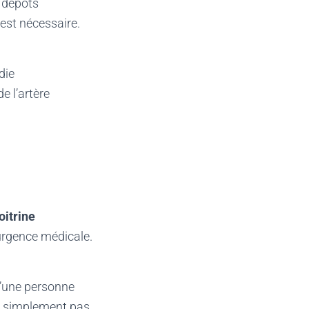
s dépôts
est nécessaire.
die
e l’artère
oitrine
urgence médicale.
 d’une personne
out simplement pas