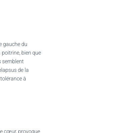
ule gauche du
poitrine, bien que
s semblent
olapsus de la
ntolérance à
tre cœur, provoque