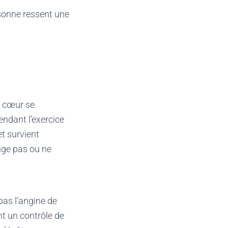
sonne ressent une
e cœur se
endant l’exercice
t survient
nge pas ou ne
pas l’angine de
nt un contrôle de