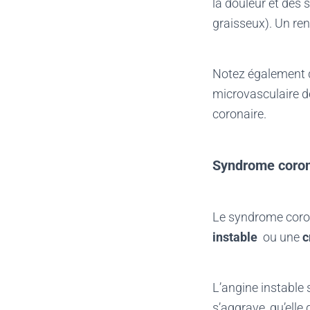
la douleur et des 
graisseux). Un re
Notez également qu
microvasculaire d
coronaire.
Syndrome coron
Le syndrome coro
instable
ou une
c
L’angine instable 
s’aggrave, qu’elle