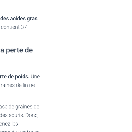
t des acides gras
 contient 37
la perte de
rte de poids.
Une
raines de lin ne
ase de graines de
 des souris. Donc,
renez les