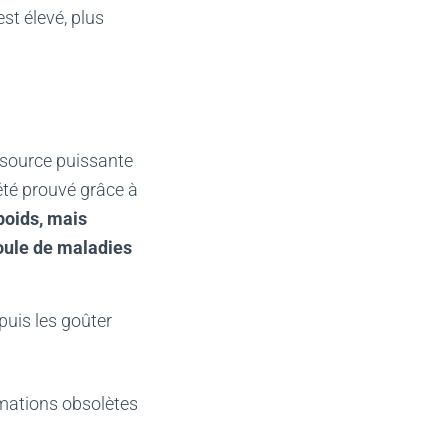
st élevé, plus
e source puissante
été prouvé grâce à
 poids, mais
oule de maladies
uis les goûter
mations obsolètes