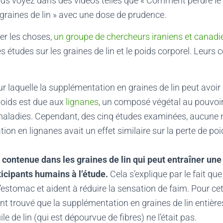
ous voyez dans des vidéos telles que « Comment perdre le 
graines de lin » avec une dose de prudence.
ier les choses,
un groupe de chercheurs iraniens et canadi
 études sur les graines de lin et le poids corporel. Leurs 
r laquelle la supplémentation en graines de lin peut avoir
poids est due aux
lignanes
, un composé végétal au pouvoir
aladies. Cependant, des cinq études examinées, aucune n’
on en lignanes avait un effet similaire sur la perte de poi
re contenue dans les graines de lin qui peut entraîner une
ticipants humains à l’étude.
Cela s’explique par le fait que 
’estomac et aident à réduire la sensation de faim. Pour cet
t trouvé que la supplémentation en graines de lin entières 
ile de lin (qui est dépourvue de fibres) ne l’était pas.