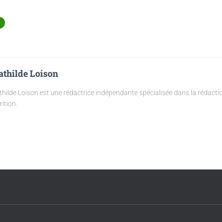
thilde Loison
hilde Loison est une rédactrice indépendante spécialisée dans la rédaction
rition.