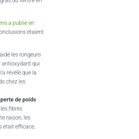
gras du ventre en
ens a publié en
conclusions étaient
 aidé les rongeurs
 antioxydant qui
a révélé que la
ds chez les
 perte de poids
les fibres
te raison, les
était efficace,