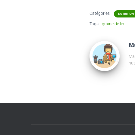
Catégories :
NUTRITION
Tags:
graine de lin
Ma
Mat
nut