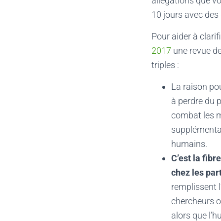
allégations que v
10 jours avec des 
Pour aider à clarif
2017
une revue des
triples :
La raison pou
à perdre du 
combat les m
supplémentati
humains.
C’est la fib
chez les par
remplissent l
chercheurs on
alors que l’hu