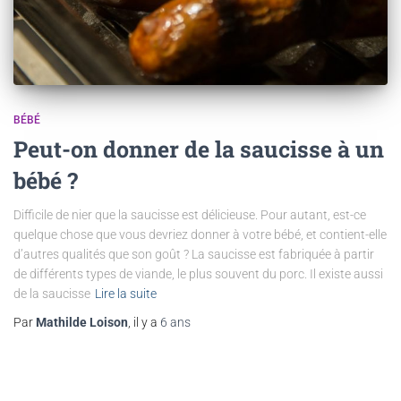
BÉBÉ
Peut-on donner de la saucisse à un
bébé ?
Difficile de nier que la saucisse est délicieuse. Pour autant, est-ce
quelque chose que vous devriez donner à votre bébé, et contient-elle
d’autres qualités que son goût ? La saucisse est fabriquée à partir
de différents types de viande, le plus souvent du porc. Il existe aussi
de la saucisse
Lire la suite
Par
Mathilde Loison
, il y a
6 ans