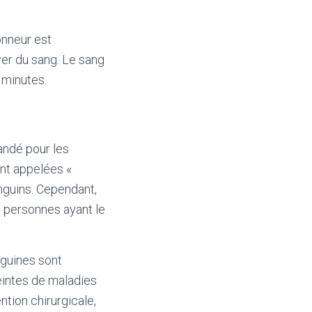
onneur est
ver du sang. Le sang
 minutes.
andé pour les
nt appelées «
nguins. Cependant,
 personnes ayant le
nguines sont
intes de maladies
tion chirurgicale,