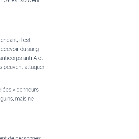
in 0+ est souvent
ndant, il est
recevoir du sang
nticorps anti-A et
ps peuvent attaquer
elées « donneurs
nguins, mais ne
ment de personnes