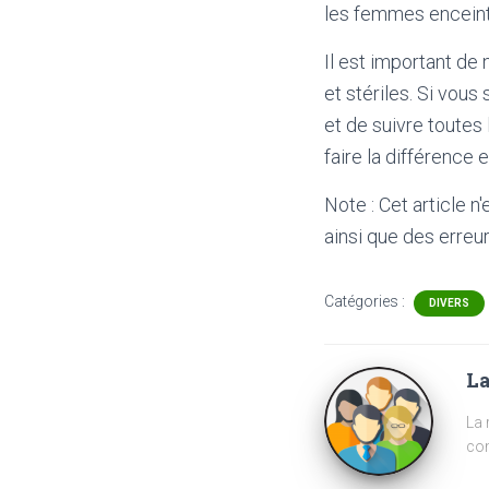
les femmes enceinte
Il est important de
et stériles. Si vou
et de suivre toutes
faire la différence 
Note : Cet article n
ainsi que des erreur
Catégories :
DIVERS
La
La 
com