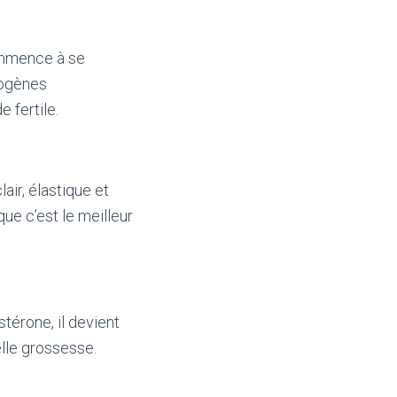
ommence à se
rogènes
 fertile.
air, élastique et
ue c’est le meilleur
stérone, il devient
elle grossesse.