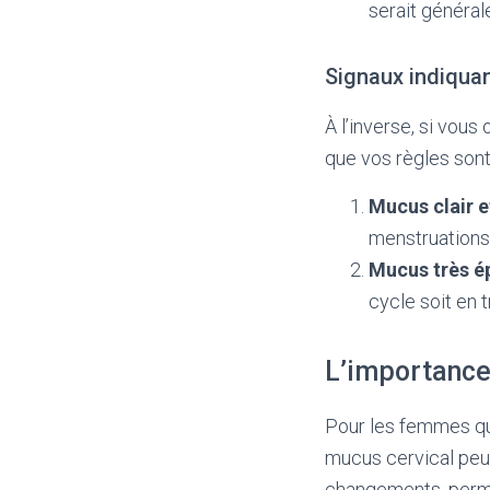
serait général
Signaux indiquan
À l’inverse, si vou
que vos règles sont
Mucus clair 
menstruations
Mucus très ép
cycle soit en t
L’importance 
Pour les femmes qui
mucus cervical peut
changements, permet