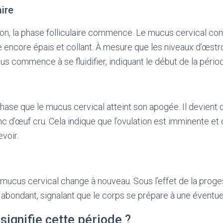
aire
ion, la phase folliculaire commence. Le mucus cervical c
este encore épais et collant. À mesure que les niveaux d’œst
s commence à se fluidifier, indiquant le début de la période
hase que le mucus cervical atteint son apogée. Il devient cl
c d’œuf cru. Cela indique que l’ovulation est imminente et q
voir.
e mucus cervical change à nouveau. Sous l’effet de la proge
 abondant, signalant que le corps se prépare à une éventu
signifie cette période ?