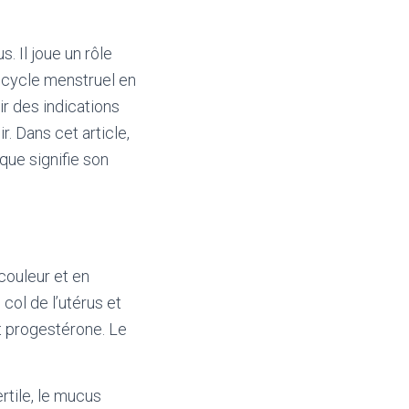
. Il joue un rôle
u cycle menstruel en
r des indications
r. Dans cet article,
que signifie son
couleur et en
col de l’utérus et
t progestérone. Le
rtile, le mucus