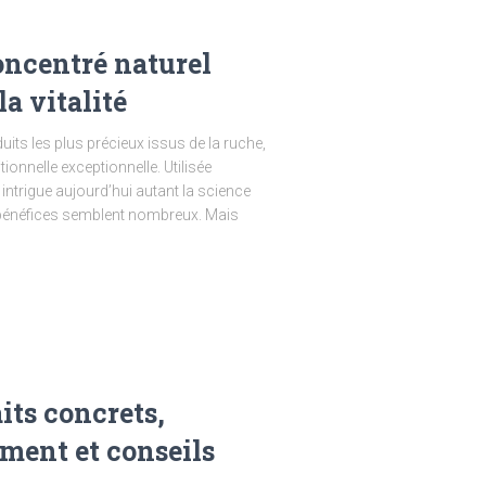
concentré naturel
la vitalité
its les plus précieux issus de la ruche,
tionnelle exceptionnelle. Utilisée
e intrigue aujourd’hui autant la science
s bénéfices semblent nombreux. Mais
its concrets,
ment et conseils