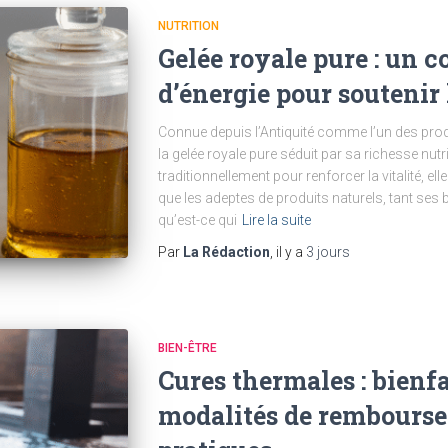
NUTRITION
Gelée royale pure : un 
d’énergie pour soutenir 
Connue depuis l’Antiquité comme l’un des produ
la gelée royale pure séduit par sa richesse nutri
traditionnellement pour renforcer la vitalité, ell
que les adeptes de produits naturels, tant se
qu’est-ce qui
Lire la suite
Par
La Rédaction
, il y a
3 jours
BIEN-ÊTRE
Cures thermales : bienfa
modalités de rembourse