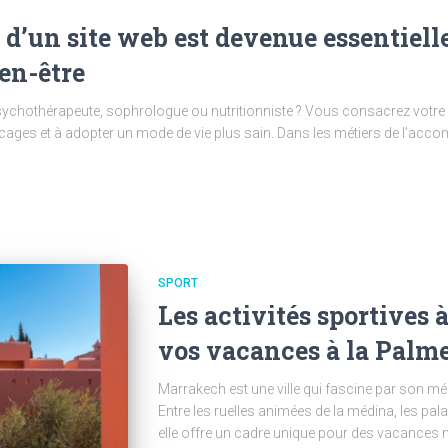
 d’un site web est devenue essentielle
en-être
ychothérapeute, sophrologue ou nutritionniste ? Vous consacrez votre én
ocages et à adopter un mode de vie plus sain. Dans les métiers de l’acc
SPORT
Les activités sportives 
vos vacances à la Palm
Marrakech est une ville qui fascine par son mél
Entre les ruelles animées de la médina, les palai
elle offre un cadre unique pour des vacances