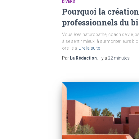
DIVERS
Pourquoi la création
professionnels du bi
Vous êtes naturopathe, coach de vie, ps
à se sentir mieux, à surmonter leurs bl
oreille a
Lire la suite
Par
La Rédaction
, il y a
22 minutes