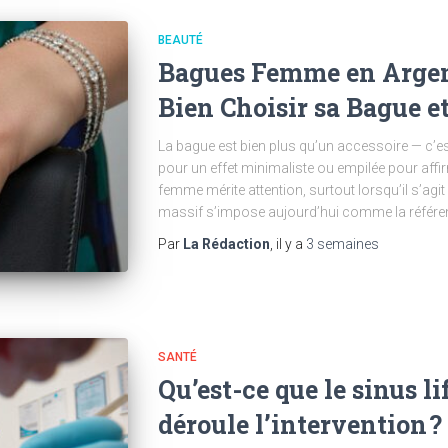
BEAUTÉ
Bagues Femme en Argen
Bien Choisir sa Bague et
La bague est bien plus qu’un accessoire — c’es
pour un effet minimaliste ou empilée pour affir
femme mérite attention, surtout lorsqu’il s’agit 
massif s’impose aujourd’hui comme la référen
Par
La Rédaction
, il y a
3 semaines
SANTÉ
Qu’est-ce que le sinus l
déroule l’intervention ?