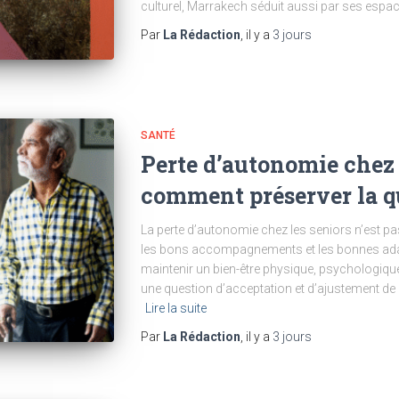
culturel, Marrakech séduit aussi par ses esp
Par
La Rédaction
, il y a
3 jours
SANTÉ
Perte d’autonomie chez l
comment préserver la qu
La perte d’autonomie chez les seniors n’est pas 
les bons accompagnements et les bonnes adapta
maintenir un bien-être physique, psychologique 
une question d’acceptation et d’ajustement de 
Lire la suite
Par
La Rédaction
, il y a
3 jours