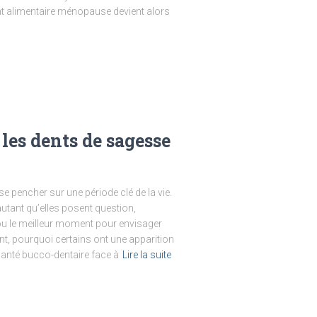
nt alimentaire ménopause devient alors
les dents de sagesse
e pencher sur une période clé de la vie.
utant qu’elles posent question,
u le meilleur moment pour envisager
ent, pourquoi certains ont une apparition
santé bucco-dentaire face à
Lire la suite