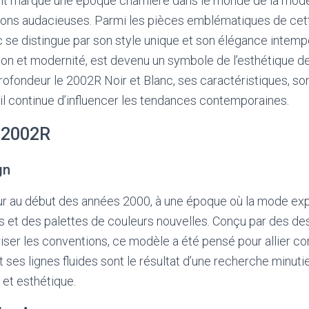
t marqué une époque charnière dans le monde de la mode
tions audacieuses. Parmi les pièces emblématiques de cet
 se distingue par son style unique et son élégance intemp
ation et modernité, est devenu un symbole de l’esthétique 
profondeur le 2002R Noir et Blanc, ses caractéristiques, so
l continue d’influencer les tendances contemporaines.
u 2002R
gn
our au début des années 2000, à une époque où la mode ex
et des palettes de couleurs nouvelles. Conçu par des des
iser les conventions, ce modèle a été pensé pour allier con
 ses lignes fluides sont le résultat d’une recherche minutie
 et esthétique.