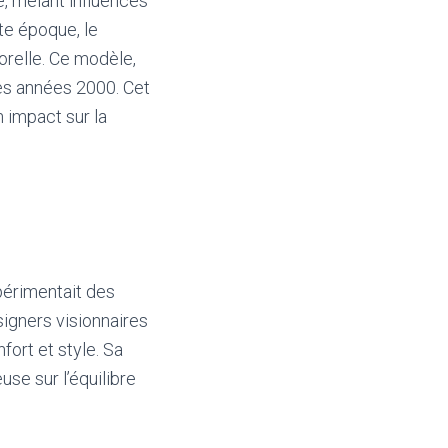
, mêlant influences
te époque, le
orelle. Ce modèle,
des années 2000. Cet
n impact sur la
périmentait des
igners visionnaires
fort et style. Sa
use sur l’équilibre