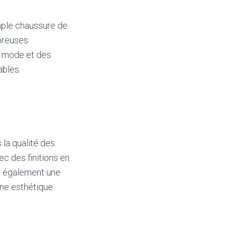
imple chaussure de
mbreuses
de mode et des
ables.
 la qualité des
ec des finitions en
s également une
une esthétique