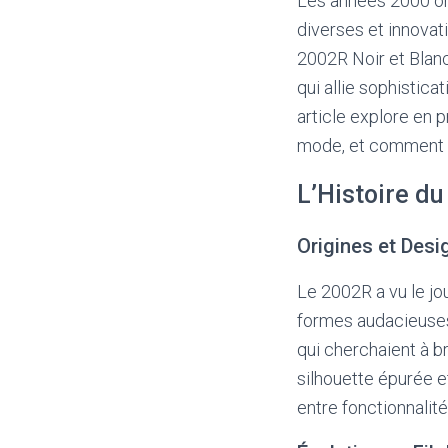
Les années 2000 on
diverses et innova
2002R Noir et Blanc
qui allie sophistic
article explore en 
mode, et comment i
L’Histoire d
Origines et Desi
Le 2002R a vu le j
formes audacieuses 
qui cherchaient à br
silhouette épurée et
entre fonctionnalité