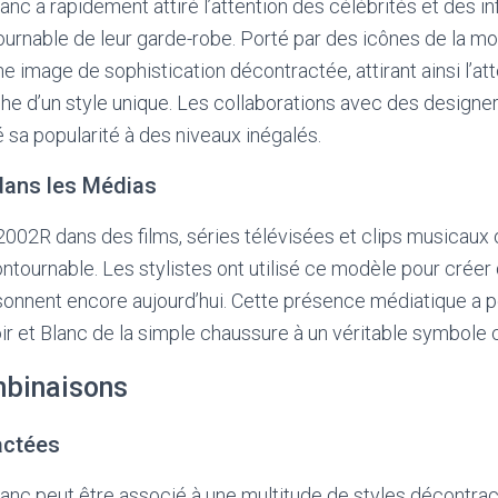
anc a rapidement attiré l’attention des célébrités et des in
urnable de leur garde-robe. Porté par des icônes de la mo
ne image de sophistication décontractée, attirant ainsi l’at
che d’un style unique. Les collaborations avec des desig
sa popularité à des niveaux inégalés.
dans les Médias
2002R dans des films, séries télévisées et clips musicaux o
ontournable. Les stylistes ont utilisé ce modèle pour créer
onnent encore aujourd’hui. Cette présence médiatique a p
r et Blanc de la simple chaussure à un véritable symbole c
mbinaisons
actées
anc peut être associé à une multitude de styles décontrac