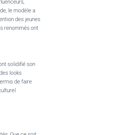
fluenceurs,
de, le modèle a
tention des jeunes
ners renommés ont
nt solidifié son
 des looks
ermis de faire
ulturel.
tés. Que ce soit