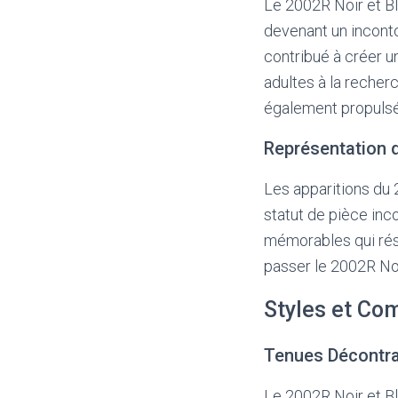
Le 2002R Noir et Bl
devenant un inconto
contribué à créer u
adultes à la recher
également propulsé 
Représentation 
Les apparitions du 
statut de pièce inc
mémorables qui rés
passer le 2002R Noi
Styles et Co
Tenues Décontr
Le 2002R Noir et Bl