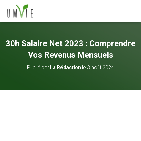
DÉPLI
30h Salaire Net 2023 : Comprendre
Vos Revenus Mensuels
Publié par
La Rédaction
le
3 août 2024