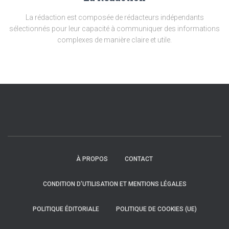
La rédaction est composée de rédacteurs indépendants
sélectionnés pour leur capacité à communiquer des informations
complexes de manière claire et utile.
À PROPOS
CONTACT
CONDITION D’UTILISATION ET MENTIONS LÉGALES
POLITIQUE ÉDITORIALE
POLITIQUE DE COOKIES (UE)