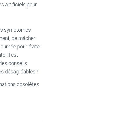
s artificiels pour
 les symptômes
ement, de mâcher
journée pour éviter
e, il est
des conseils
es désagréables !
mations obsolètes