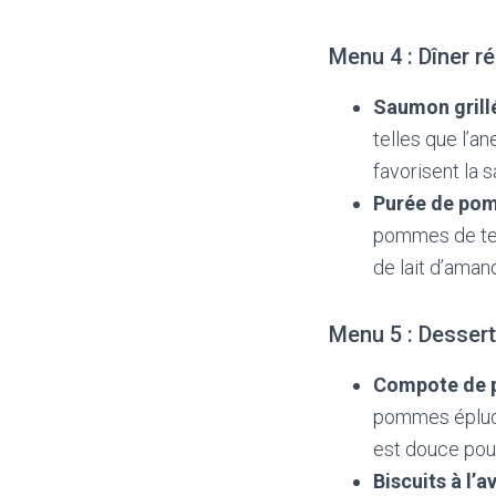
Menu 4 : Dîner r
Saumon grillé
telles que l’a
favorisent la s
Purée de pom
pommes de terr
de lait d’aman
Menu 5 : Dessert
Compote de 
pommes épluc
est douce pour 
Biscuits à l’a