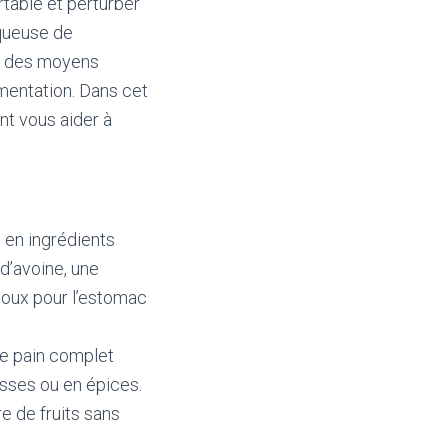
rtable et perturber
uqueuse de
te des moyens
mentation. Dans cet
nt vous aider à
en ingrédients
d’avoine, une
doux pour l’estomac
e pain complet
asses ou en épices.
e de fruits sans