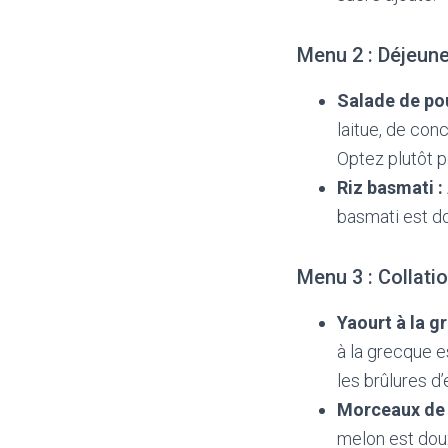
Menu 2 : Déjeune
Salade de poul
laitue, de con
Optez plutôt po
Riz basmati :
basmati est do
Menu 3 : Collati
Yaourt à la g
à la grecque e
les brûlures d
Morceaux de 
melon est doux