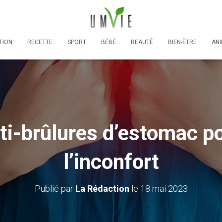
TION
RECETTE
SPORT
BÉBÉ
BEAUTÉ
BIEN-ÊTRE
AN
i-brûlures d’estomac p
l’inconfort
Publié par
La Rédaction
le
18 mai 2023