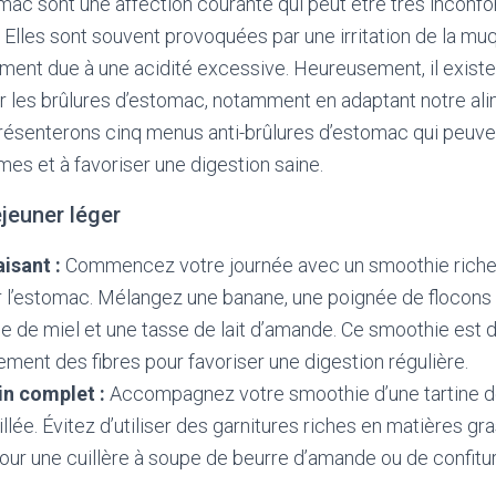
mac sont une affection courante qui peut être très inconfo
e. Elles sont souvent provoquées par une irritation de la m
ement due à une acidité excessive. Heureusement, il exis
r les brûlures d’estomac, notamment en adaptant notre ali
présenterons cinq menus anti-brûlures d’estomac qui peuve
es et à favoriser une digestion saine.
éjeuner léger
isant :
Commencez votre journée avec un smoothie riche 
 l’estomac. Mélangez une banane, une poignée de flocons 
pe de miel et une tasse de lait d’amande. Ce smoothie est 
lement des fibres pour favoriser une digestion régulière.
in complet :
Accompagnez votre smoothie d’une tartine d
llée. Évitez d’utiliser des garnitures riches en matières gr
our une cuillère à soupe de beurre d’amande ou de confitur