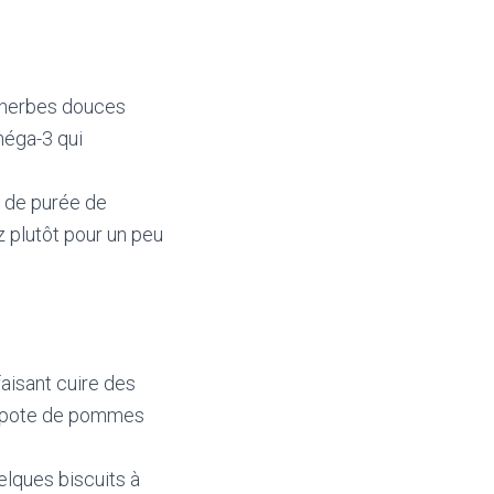
s herbes douces
méga-3 qui
 de purée de
z plutôt pour un peu
isant cuire des
ompote de pommes
ques biscuits à