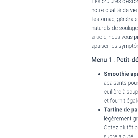
Les brûlures d’esto
notre qualité de vi
l’estomac, général
naturels de soulage
article, nous vous 
apaiser les symptôm
Menu 1 : Petit-d
Smoothie apa
apaisants pour
cuillère à sou
et fournit éga
Tartine de pa
légèrement gri
Optez plutôt p
sucre ajouté.