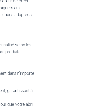
 à cœur de créer
signers aux
solutions adaptées
nnalisé selon les
rs produits.
ment dans n’importe
ent, garantissant à
 pour que votre abri