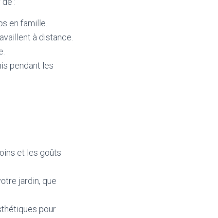
 de :
ps en famille.
availlent à distance.
e.
mis pendant les
oins et les goûts
otre jardin, que
esthétiques pour