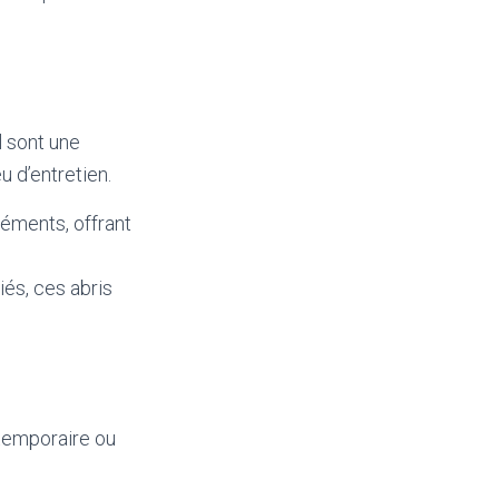
l sont une
u d’entretien.
léments, offrant
iés, ces abris
 temporaire ou