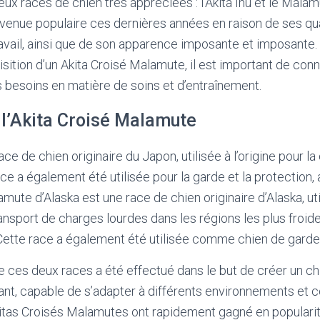
ux races de chien très appréciées : l’Akita Inu et le Malam
venue populaire ces dernières années en raison de ses qu
vail, ainsi que de son apparence imposante et imposante.
isition d’un Akita Croisé Malamute, il est important de conna
rs besoins en matière de soins et d’entraînement.
e l’Akita Croisé Malamute
race de chien originaire du Japon, utilisée à l’origine pour l
ace a également été utilisée pour la garde et la protection, 
ute d’Alaska est une race de chien originaire d’Alaska, u
ansport de charges lourdes dans les régions les plus froide
Cette race a également été utilisée comme chien de gard
 ces deux races a été effectué dans le but de créer un chi
tant, capable de s’adapter à différents environnements et c
itas Croisés Malamutes ont rapidement gagné en popularit