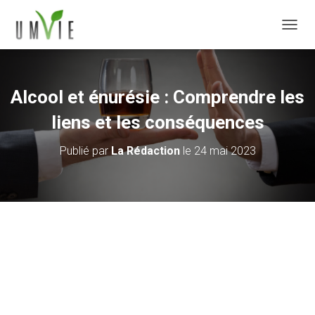
DÉPLI
Alcool et énurésie : Comprendre les
liens et les conséquences
Publié par
La Rédaction
le
24 mai 2023