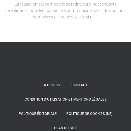
La rédaction est composée de rédacteurs indépendants
sélectionnés pour leur capacité à communiquer des informations
complexes de manière claire et utile.
À PROPOS
CONTACT
CONDITION D’UTILISATION ET MENTIONS LÉGALES
POLITIQUE ÉDITORIALE
POLITIQUE DE COOKIES (UE)
PLAN DU SITE