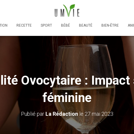
TION
RECETTE
SPORT
BÉBÉ
BEAUTÉ
BIEN-ÊTRE
AN
ité Ovocytaire : Impact s
féminine
Publié par
La Rédaction
le
27 mai 2023