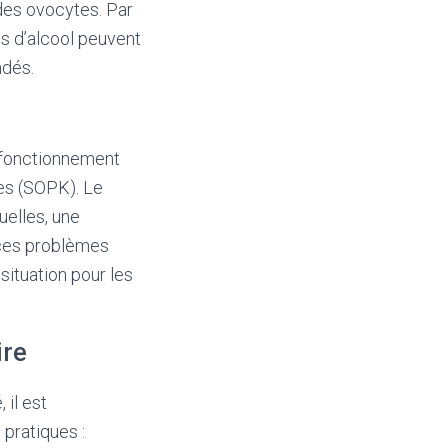
 des ovocytes. Par
 d’alcool peuvent
ndés.
sfonctionnement
ues (SOPK). Le
uelles, une
e ces problèmes
situation pour les
ire
 il est
pratiques :