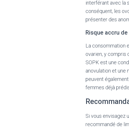
interférant avec la 
conséquent, les ov
présenter des anom
Risque accru de
La consommation ex
ovarien, y compris 
SOPK est une condit
anovulation et une 
peuvent également êt
femmes déjà prédis
Recommandati
Si vous envisagez un
recommandé de limi