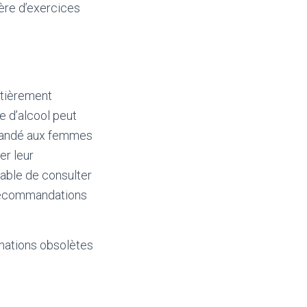
lière d’exercices
entièrement
 d’alcool peut
mmandé aux femmes
er leur
rable de consulter
 recommandations
mations obsolètes