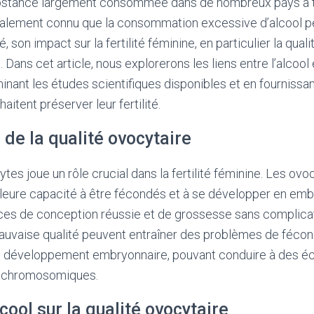
ubstance largement consommée dans de nombreux pays à t
éralement connu que la consommation excessive d’alcool pe
é, son impact sur la fertilité féminine, en particulier la qua
 Dans cet article, nous explorerons les liens entre l’alcool e
inant les études scientifiques disponibles et en fournissa
itent préserver leur fertilité.
de la qualité ovocytaire
tes joue un rôle crucial dans la fertilité féminine. Les ov
lleure capacité à être fécondés et à se développer en emb
es de conception réussie et de grossesse sans complicatio
uvaise qualité peuvent entraîner des problèmes de fécon
de développement embryonnaire, pouvant conduire à des 
s chromosomiques.
lcool sur la qualité ovocytaire