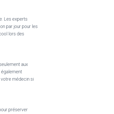
e. Les experts
n par jour pour les
cool lors des
s seulement aux
t également
à votre médecin si
pour préserver