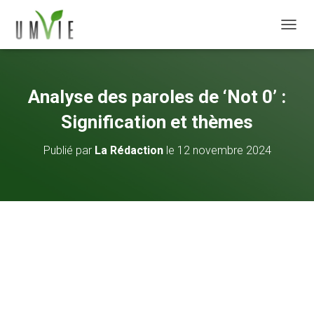
DÉPLI
Analyse des paroles de ‘Not 0’ :
Signification et thèmes
Publié par
La Rédaction
le
12 novembre 2024