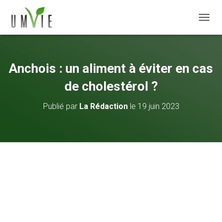
DÉPLI
Anchois : un aliment à éviter en cas
de cholestérol ?
Publié par
La Rédaction
le
19 juin 2023