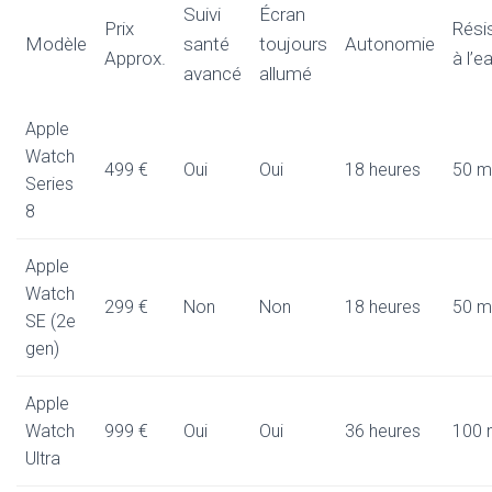
Suivi
Écran
Prix
Rési
Modèle
santé
toujours
Autonomie
Approx.
à l’e
avancé
allumé
Apple
Watch
499 €
Oui
Oui
18 heures
50 m
Series
8
Apple
Watch
299 €
Non
Non
18 heures
50 m
SE (2e
gen)
Apple
Watch
999 €
Oui
Oui
36 heures
100 
Ultra