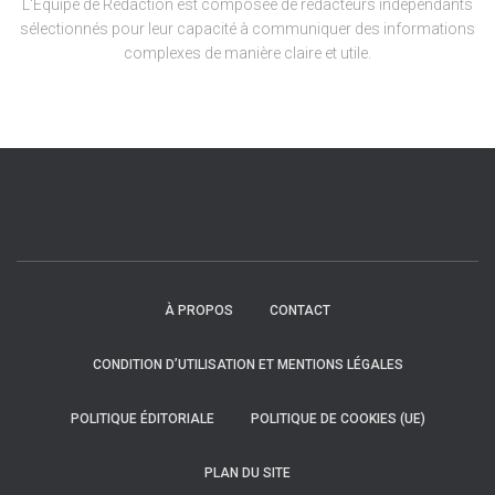
L'Équipe de Rédaction est composée de rédacteurs indépendants
sélectionnés pour leur capacité à communiquer des informations
complexes de manière claire et utile.
À PROPOS
CONTACT
CONDITION D’UTILISATION ET MENTIONS LÉGALES
POLITIQUE ÉDITORIALE
POLITIQUE DE COOKIES (UE)
PLAN DU SITE