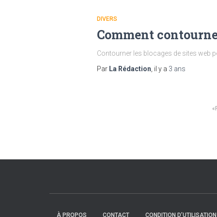
DIVERS
Comment contourner l
Contourner les blocages de sites web peu
Par
La Rédaction
, il y a
3 ans
Pagination
des
publications
À PROPOS
CONTACT
CONDITION D’UTILISATIO