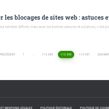
es blocages de sites web : astuces e
t sembler difficile, mais avec les bonnes astuces et solutions, c’est po
PRÉCÉDENT
1
…
113 389
113 390
113 391
SUIVAN
N ET MENTIONS LÉGALES
POLITIQUE ÉDITORIALE
POLITIQUE DE COOKI