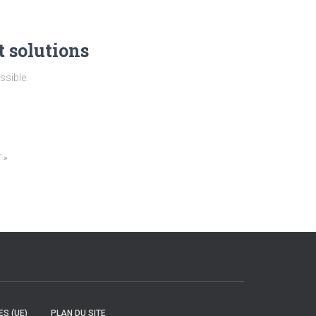
t solutions
ssible.
T
ES (UE)
PLAN DU SITE