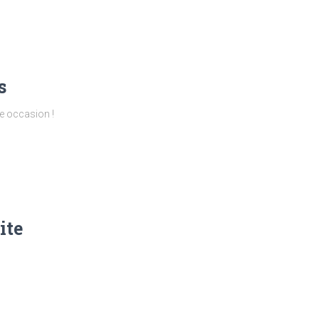
s
e occasion !
ite