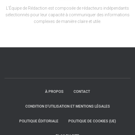
L'Équipe de Rédaction est composée de rédacteurs indépendants
sélectionnés pour leur capacité à communiquer des informations
complexes de manière claire et utile.
À PROPOS
CONTACT
CONDITION D’UTILISATION ET MENTIONS LÉGALES
POLITIQUE ÉDITORIALE
POLITIQUE DE COOKIES (UE)