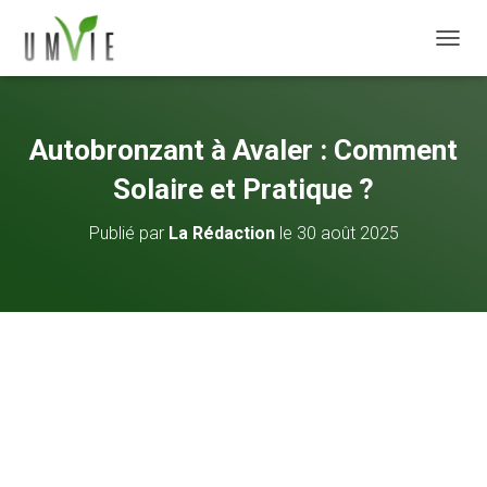
DÉPLI
Autobronzant à Avaler : Comment
Solaire et Pratique ?
Publié par
La Rédaction
le
30 août 2025