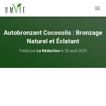
DÉPLI
Autobronzant Cocosolis : Bronzage
Naturel et Éclatant
Publié par
La Rédaction
le
30 août 2025