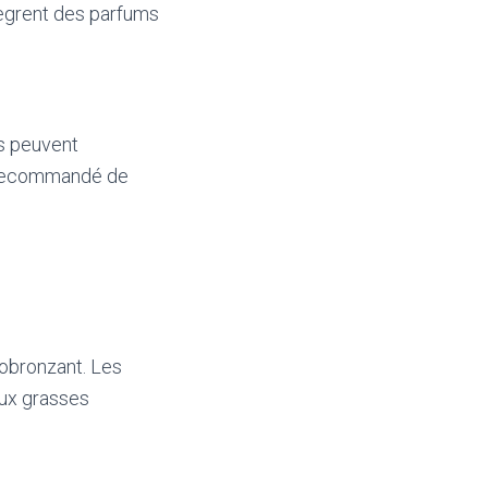
ègrent des parfums
s peuvent
c recommandé de
tobronzant. Les
aux grasses