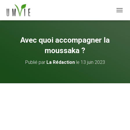
DÉPLI
Avec quoi accompagner la
moussaka ?
Publié par
La Rédaction
le
13 juin 2023