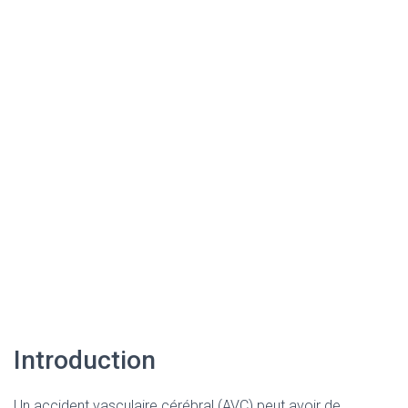
Introduction
Un accident vasculaire cérébral (AVC) peut avoir de