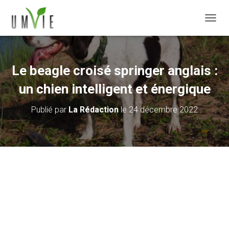
DÉPLI
Le beagle croisé springer anglais :
un chien intelligent et énergique
Publié par
La Rédaction
le
24 décembre 2022