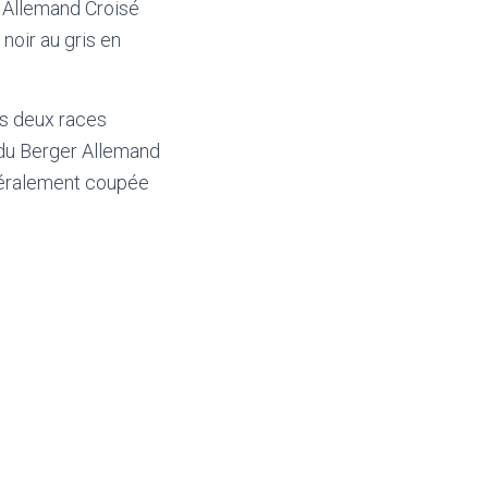
r Allemand Croisé
noir au gris en
es deux races
 du Berger Allemand
énéralement coupée