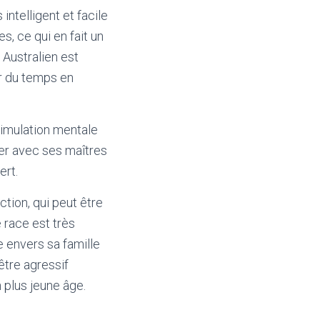
ntelligent et facile
s, ce qui en fait un
 Australien est
er du temps en
timulation mentale
uer avec ses maîtres
ert.
tion, qui peut être
e race est très
e envers sa famille
être agressif
 plus jeune âge.