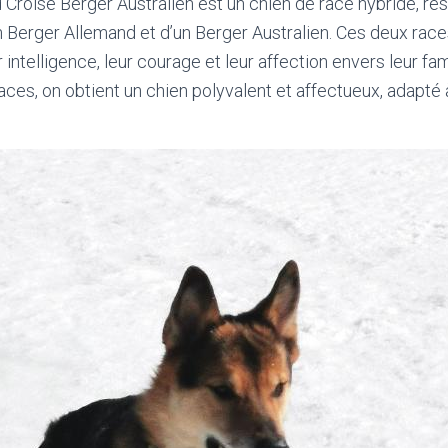
Croisé Berger Australien est un chien de race hybride, rés
 Berger Allemand et d’un Berger Australien. Ces deux race
intelligence, leur courage et leur affection envers leur fa
aces, on obtient un chien polyvalent et affectueux, adapt