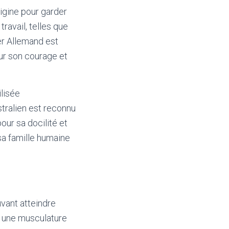
rigine pour garder
ravail, telles que
er Allemand est
ur son courage et
ilisée
stralien est reconnu
our sa docilité et
sa famille humaine
uvant atteindre
e une musculature