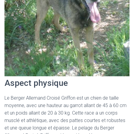
Aspect physique
Le Berger Allemand Croisé Griffon est un chien de taille
moyenne, avec une hauteur au garrot allant de 45 à 60 cm
et un poids allant de 20 à 30 kg. Cette race a un corps
musclé et athlétique, avec des pattes courtes et robustes
et une queue longue et épaisse. Le pelage du Berger