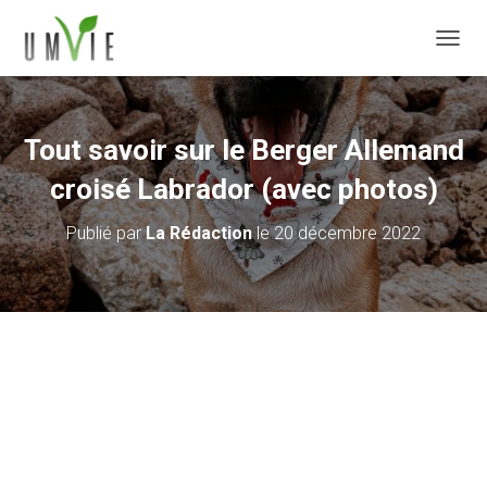
DÉPLI
Tout savoir sur le Berger Allemand
croisé Labrador (avec photos)
Publié par
La Rédaction
le
20 décembre 2022