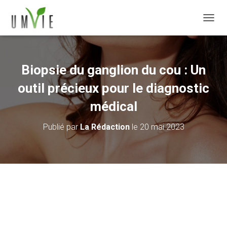
DÉPLI
Biopsie du ganglion du cou : Un
outil précieux pour le diagnostic
médical
Publié par
La Rédaction
le
20 mai 2023