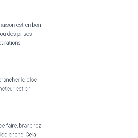
 maison est en bon
 ou des prises
éparations
brancher le bloc
ncteur est en
 ce faire, branchez
 déclenche. Cela