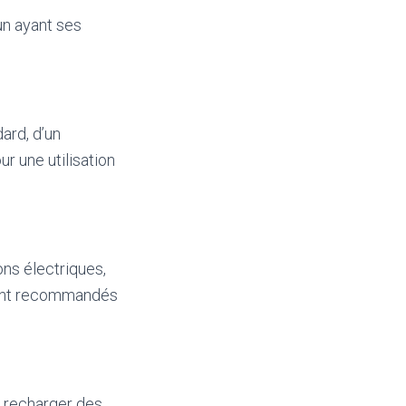
un ayant ses
ard, d’un
ur une utilisation
ons électriques,
ement recommandés
 recharger des