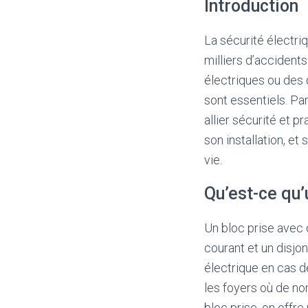
Introduction
La sécurité électr
milliers d’accident
électriques ou des 
sont essentiels. Pa
allier sécurité et p
son installation, e
vie.
Qu’est-ce qu’
Un bloc prise avec 
courant et un disjon
électrique en cas de
les foyers où de no
bloc prise, on offr