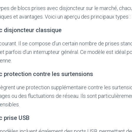
 types de blocs prises avec disjoncteur sur le marché, chac
iques et avantages. Voici un aperçu des principaux types :
ec disjoncteur classique
 courant. Il se compose d’un certain nombre de prises stand
et parfois d’un interrupteur général. Ce modèle est idéal po
enne.
ec protection contre les surtensions
tègrent une protection supplémentaire contre les surtensi
ages ou des fluctuations de réseau. Ils sont particulièr
ensibles.
ec prise USB
 modèles incluent également des ports USB, permettant de