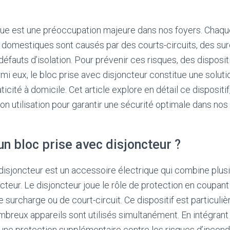
ique est une préoccupation majeure dans nos foyers. Chaqu
s domestiques sont causés par des courts-circuits, des su
défauts d’isolation. Pour prévenir ces risques, des disposit
rmi eux, le bloc prise avec disjoncteur constitue une soluti
raticité à domicile. Cet article explore en détail ce dispositi
t son utilisation pour garantir une sécurité optimale dans n
un bloc prise avec disjoncteur ?
disjoncteur est un accessoire électrique qui combine plus
cteur. Le disjoncteur joue le rôle de protection en coupant 
 surcharge ou de court-circuit. Ce dispositif est particuli
mbreux appareils sont utilisés simultanément. En intégrant 
e une protection supplémentaire contre les risques d’incend