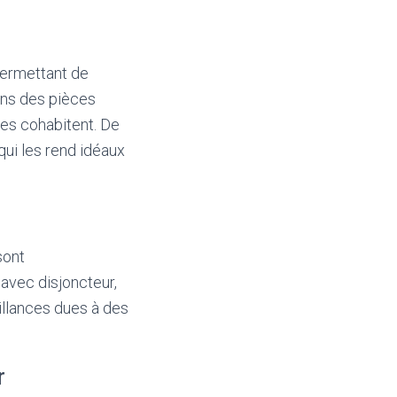
permettant de
ans des pièces
ues cohabitent. De
qui les rend idéaux
sont
 avec disjoncteur,
aillances dues à des
r