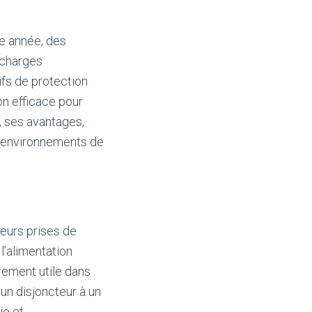
e année, des
rcharges
ifs de protection
on efficace pour
f, ses avantages,
os environnements de
ieurs prises de
l’alimentation
èrement utile dans
un disjoncteur à un
ie et