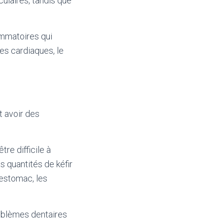
ulaires, tandis que
ammatoires qui
es cardiaques, le
ut avoir des
tre difficile à
s quantités de kéfir
’estomac, les
roblèmes dentaires