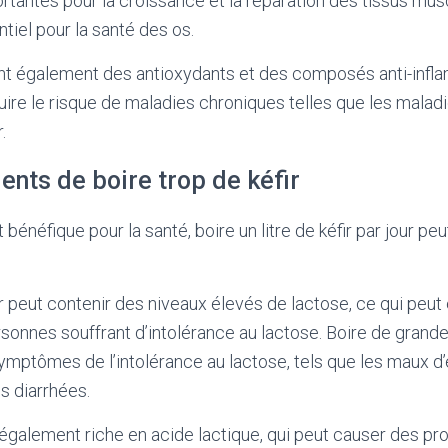
rtantes pour la croissance et la réparation des tissus musc
tiel pour la santé des os.
tient également des antioxydants et des composés anti-infl
uire le risque de maladies chroniques telles que les maladi
.
ents de boire trop de kéfir
t bénéfique pour la santé, boire un litre de kéfir par jour pe
ir peut contenir des niveaux élevés de lactose, ce qui peut ê
rsonnes souffrant d’intolérance au lactose. Boire de grande
ymptômes de l’intolérance au lactose, tels que les maux d
s diarrhées.
st également riche en acide lactique, qui peut causer des p