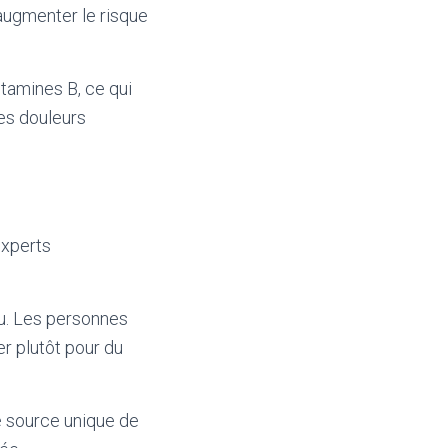
 augmenter le risque
itamines B, ce qui
es douleurs
experts
du. Les personnes
er plutôt pour du
e source unique de