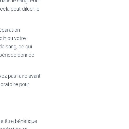
dans le sang. Pour
cela peut diluer le
éparation
ecin ou votre
 de sang, ce qui
 période donnée
ez pas faire avant
oratoire pour
me être bénéfique