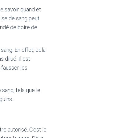
de savoir quand et
rise de sang peut
andé de boire de
sang. En effet, cela
 dilué. Il est
 fausser les
 sang, tels que le
guins.
re autorisé. C’est le