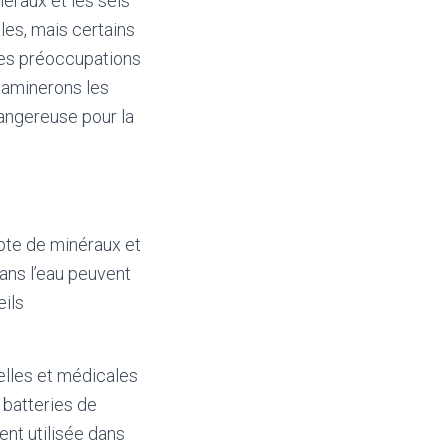
néraux et les sels
ales, mais certains
 des préoccupations
examinerons les
dangereuse pour la
pte de minéraux et
dans l’eau peuvent
eils
ielles et médicales
 batteries de
ent utilisée dans