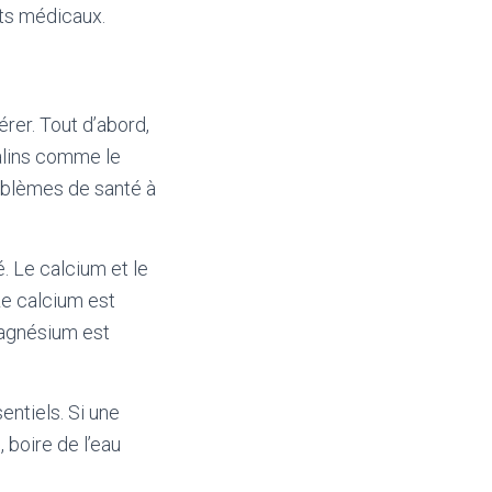
nts médicaux.
rer. Tout d’abord,
alins comme le
roblèmes de santé à
. Le calcium et le
Le calcium est
magnésium est
entiels. Si une
boire de l’eau