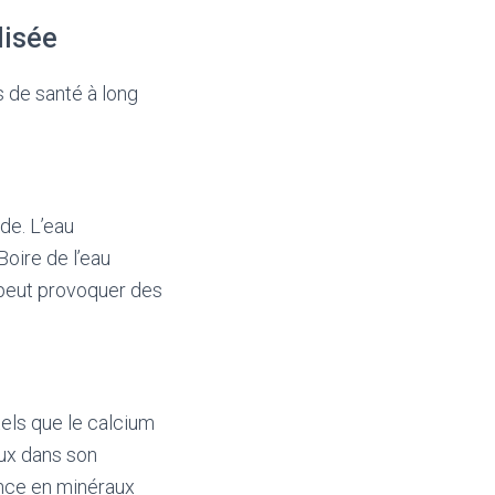
lisée
 de santé à long
de. L’eau
Boire de l’eau
i peut provoquer des
tels que le calcium
ux dans son
ence en minéraux