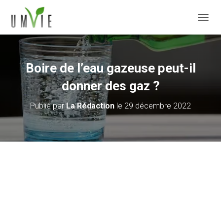
DÉPLI
Boire de l’eau gazeuse peut-il
donner des gaz ?
Publié par
La Rédaction
le
29 décembre 2022