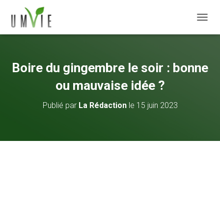
DÉPLI
Boire du gingembre le soir : bonne
ou mauvaise idée ?
Publié par
La Rédaction
le
15 juin 2023