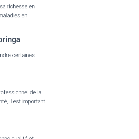
 sa richesse en
 maladies en
oringa
endre certaines
rofessionnel de la
é, il est important
onne qualité et