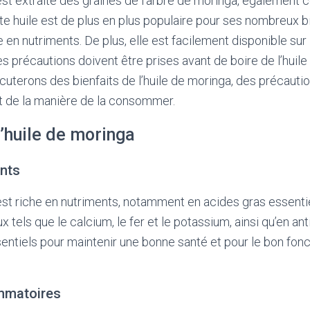
est extraite des graines de l’arbre de moringa, également
tte huile est de plus en plus populaire pour ses nombreux bi
 en nutriments. De plus, elle est facilement disponible sur
s précautions doivent être prises avant de boire de l’huil
iscuterons des bienfaits de l’huile de moringa, des précauti
 de la manière de la consommer.
l’huile de moringa
ents
est riche en nutriments, notamment en acides gras essentie
ux tels que le calcium, le fer et le potassium, ainsi qu’en a
entiels pour maintenir une bonne santé et pour le bon fo
ammatoires