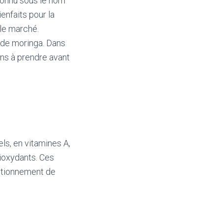
 connu sous le nom
enfaits pour la
 le marché.
e de moringa. Dans
ons à prendre avant
ls, en vitamines A,
ntioxydants. Ces
nctionnement de