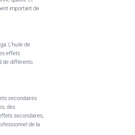
ement important de
a. L’huile de
es effets
 de différents
ffets secondaires
es, des
ffets secondaires,
rofessionnel de la