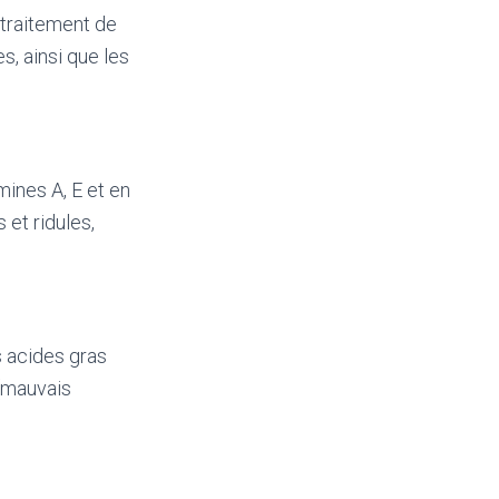
e traitement de
s, ainsi que les
mines A, E et en
 et ridules,
s acides gras
 (mauvais