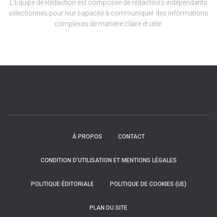
L'Équipe de Rédaction est composée de rédacteurs indépendants
sélectionnés pour leur capacité à communiquer des informations
complexes de manière claire et utile.
À PROPOS
CONTACT
CONDITION D’UTILISATION ET MENTIONS LÉGALES
POLITIQUE ÉDITORIALE
POLITIQUE DE COOKIES (UE)
PLAN DU SITE