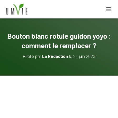
DÉPLI
Bouton blanc rotule guidon yoyo :
comment le remplacer ?
Publié par
La Rédaction
le
21 juin 2023