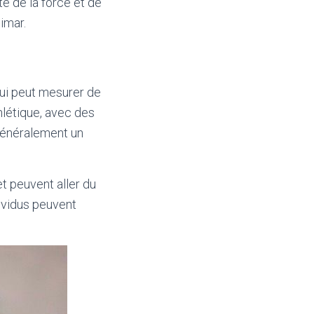
é de la force et de
eimar.
qui peut mesurer de
hlétique, avec des
 généralement un
t peuvent aller du
dividus peuvent