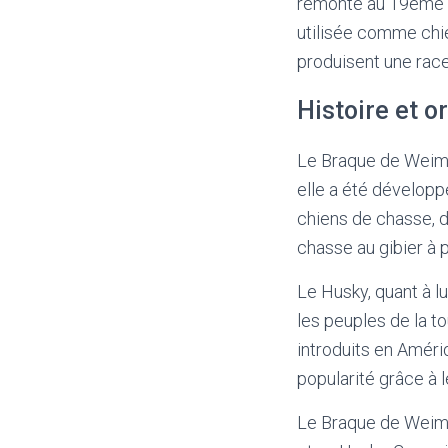
remonte au 19ème siè
utilisée comme chie
produisent une race
Histoire et o
Le Braque de Weimar
elle a été développ
chiens de chasse, do
chasse au gibier à p
Le Husky, quant à lu
les peuples de la to
introduits en Améri
popularité grâce à l
Le Braque de Weima