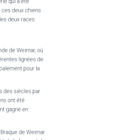
rie qui a été
, ces deux chiens
 des deux races.
ande de Weimar, où
férentes lignées de
cipalement pour la
is des siècles par
ens ont été
ent gagné en
n Braque de Weimar