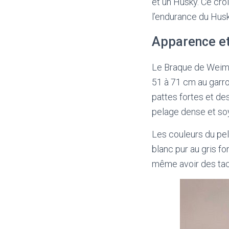
et un Husky. Ce cro
l’endurance du Husky
Apparence et
Le Braque de Weima
51 à 71 cm au garro
pattes fortes et de
pelage dense et so
Les couleurs du pel
blanc pur au gris fo
même avoir des tach