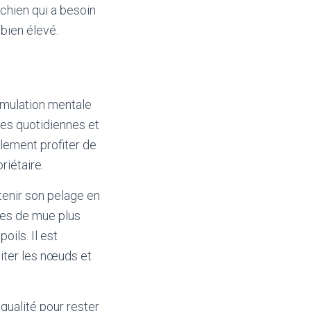
 chien qui a besoin
 bien élevé.
imulation mentale
des quotidiennes et
alement profiter de
iétaire.
tenir son pelage en
odes de mue plus
oils. Il est
iter les nœuds et
ualité pour rester