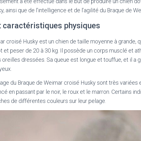
isement a été effectué dans le but de produire un chien dot
, ainsi que de l’intelligence et de l’agilité du Braque de W
 caractéristiques physiques
r croisé Husky est un chien de taille moyenne à grande, 
t et peser de 20 à 30 kg. Il possède un corps musclé et at
s oreilles dressées. Sa queue est longue et touffue, et il a
yeux.
age du Braque de Weimar croisé Husky sont très variées e
ncé en passant par le noir, le roux et le marron. Certains in
es de différentes couleurs sur leur pelage.