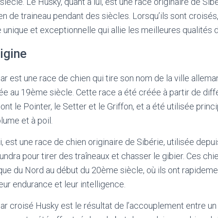
cle. Le Husky, quant à lui, est une race originaire de Sibé
n de traineau pendant des siècles. Lorsqu’ils sont croisés
 unique et exceptionnelle qui allie les meilleures qualités
rigine
 est une race de chien qui tire son nom de la ville allem
ée au 19ème siècle. Cette race a été créée à partir de dif
nt le Pointer, le Setter et le Griffon, et a été utilisée prin
lume et à poil.
i, est une race de chien originaire de Sibérie, utilisée depu
undra pour tirer des traîneaux et chasser le gibier. Ces chi
que du Nord au début du 20ème siècle, où ils ont rapidem
eur endurance et leur intelligence.
r croisé Husky est le résultat de l’accouplement entre u