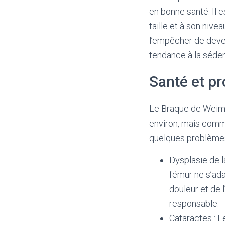
en bonne santé. Il 
taille et à son nive
l’empêcher de deven
tendance à la séden
Santé et p
Le Braque de Weima
environ, mais comme
quelques problèmes
Dysplasie de l
fémur ne s’ada
douleur et de 
responsable.
Cataractes : L