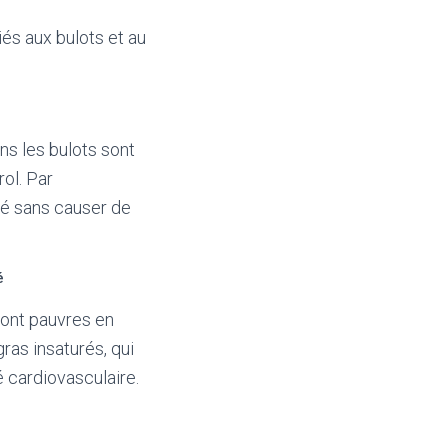
és aux bulots et au
s les bulots sont
ol. Par
ré sans causer de
é
sont pauvres en
ras insaturés, qui
é cardiovasculaire.