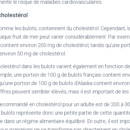
mente le risque de maladies cardiovasculaires.
cholestérol
comme les bulots, contiennent du cholestérol. Cependant, l
aque fruit de mer peut varier considérablement. Par exemp
contient environ 200 mg de cholestérol, tandis qu’une por
environ 50 mg de cholestérol.
olestérol dans les bulots varient également en fonction de l
xemple, une portion de 100 g de bulots français contient en
 qu’une portion de 100 g de bulots d’Alaska contient enviro
iffres peuvent sembler élevés, mais il est important de les 
recommandé en cholestérol pour un adulte est de 200 à 30
 bulots représente donc une petite partie de cette quantité
 dans un régime alimentaire équilibré. En outre, il est imp
 nous mangeons ne se transforme pas directement en chole