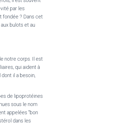
fois, il est souvent
vité par les
t fondée ? Dans cet
 aux bulots et au
 notre corps. Il est
iaires, qui aident à
dont il a besoin,
pes de lipoprotéines
nnues sous le nom
ment appelées "bon
térol dans les