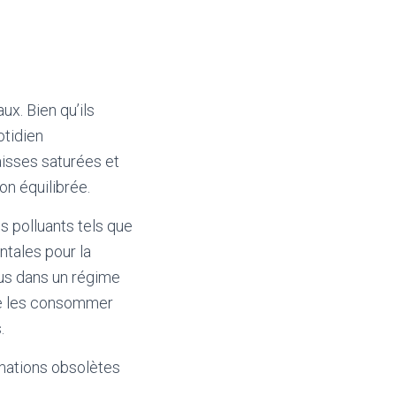
x. Bien qu’ils
otidien
isses saturées et
on équilibrée.
s polluants tels que
tales pour la
lus dans un régime
 de les consommer
.
mations obsolètes