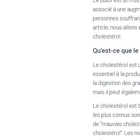
Le bulot est un frui
associé à une augme
personnes souffran
article, nous allon
cholestérol.
Qu’est-ce que le
Le cholestérol est 
essentiel à la produ
la digestion des gra
mais il peut égalem
Le cholestérol est 
les plus connus son
de "mauvais cholest
cholestérol". Les 