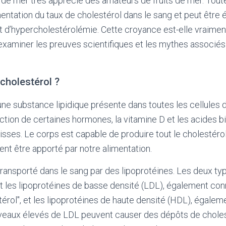
t de mer très apprécié des amateurs de fruits de mer. Toute
ntation du taux de cholestérol dans le sang et peut être é
t d’hypercholestérolémie. Cette croyance est-elle vraimen
s examiner les preuves scientifiques et les mythes associés
 cholestérol ?
une substance lipidique présente dans toutes les cellules de
ction de certaines hormones, la vitamine D et les acides bil
isses. Le corps est capable de produire tout le cholestérol 
ent être apporté par notre alimentation.
transporté dans le sang par des lipoprotéines. Les deux ty
t les lipoprotéines de basse densité (LDL), également co
érol", et les lipoprotéines de haute densité (HDL), égale
niveaux élevés de LDL peuvent causer des dépôts de choles