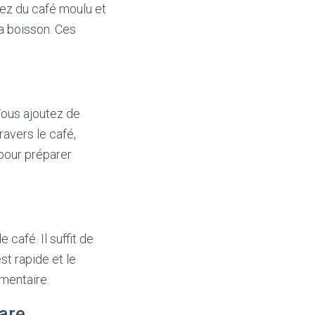
tez du café moulu et
la boisson. Ces
 Vous ajoutez de
ravers le café,
pour préparer
café. Il suffit de
st rapide et le
mentaire.
gare