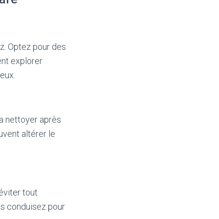
ez. Optez pour des
nt explorer
ieux.
la nettoyer après
uvent altérer le
éviter tout
ous conduisez pour