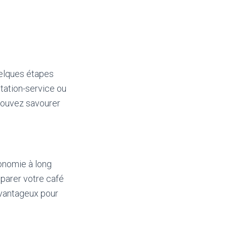
uelques étapes
tation-service ou
pouvez savourer
onomie à long
parer votre café
avantageux pour