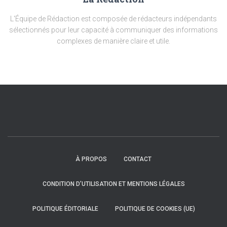
L'Équipe de Rédaction est composée de rédacteurs indépendants
sélectionnés pour leur capacité à communiquer des informations
complexes de manière claire et utile.
À PROPOS
CONTACT
CONDITION D’UTILISATION ET MENTIONS LÉGALES
POLITIQUE ÉDITORIALE
POLITIQUE DE COOKIES (UE)