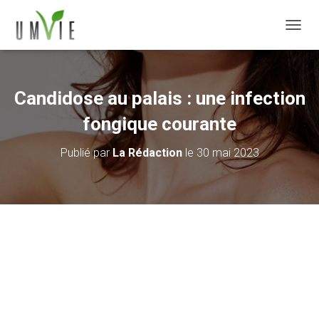
DÉPLI
Candidose au palais : une infection
fongique courante
Publié par
La Rédaction
le
30 mai 2023