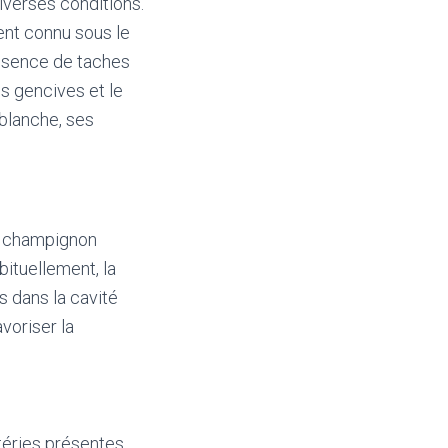
iverses conditions.
ent connu sous le
résence de taches
es gencives et le
 blanche, ses
n champignon
ituellement, la
 dans la cavité
voriser la
ctéries présentes