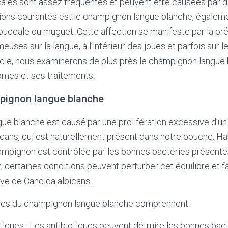
ales sont assez fréquentes et peuvent être causées par d
tions courantes est le champignon langue blanche, égalem
uccale ou muguet. Cette affection se manifeste par la p
uses sur la langue, à l’intérieur des joues et parfois sur l
ticle, nous examinerons de plus près le champignon langue
mes et ses traitements.
pignon langue blanche
ue blanche est causé par une prolifération excessive d’u
cans, qui est naturellement présent dans notre bouche. Hab
mpignon est contrôlée par les bonnes bactéries présentes
 certaines conditions peuvent perturber cet équilibre et fa
ve de Candida albicans.
es du champignon langue blanche comprennent :
otiques : Les antibiotiques peuvent détruire les bonnes ba