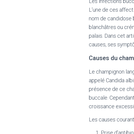
Les infections bucc
L’une de ces affec
nom de candidose b
blanchâtres ou créme
palais. Dans cet ar
causes, ses symptô
Causes du cham
Le champignon lang
appelé Candida albi
présence de ce cha
buccale. Cependant,
croissance excessi
Les causes courant
Prise d’antibi