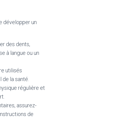
de développer un
er des dents,
sse à langue ou un
re utilisés
 de la santé.
hysique régulière et
t.
taires, assurez-
instructions de