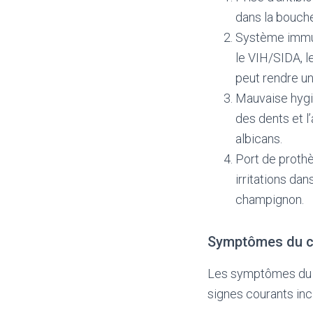
dans la bouche
Système immuni
le VIH/SIDA, l
peut rendre u
Mauvaise hygi
des dents et l
albicans.
Port de proth
irritations da
champignon.
Symptômes du c
Les symptômes du c
signes courants incl