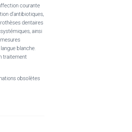
affection courante
tion d’antibiotiques,
prothèses dentaires
 systémiques, ainsi
s mesures
 langue blanche.
n traitement
mations obsolètes