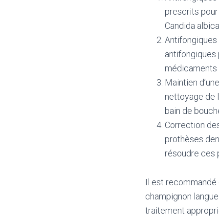
prescrits pour
Candida albica
Antifongiques
antifongiques 
médicaments ag
Maintien d’une
nettoyage de l
bain de bouch
Correction des
prothèses dent
résoudre ces p
Il est recommandé 
champignon langue b
traitement appropri