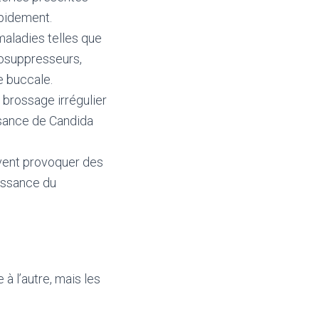
apidement.
maladies telles que
nosuppresseurs,
e buccale.
brossage irrégulier
ssance de Candida
uvent provoquer des
oissance du
 l’autre, mais les