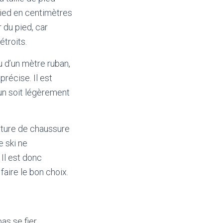
pied en centimètres
 du pied, car
troits.
u d’un mètre ruban,
récise. Il est
un soit légèrement
inture de chaussure
e ski ne
Il est donc
faire le bon choix.
as se fier