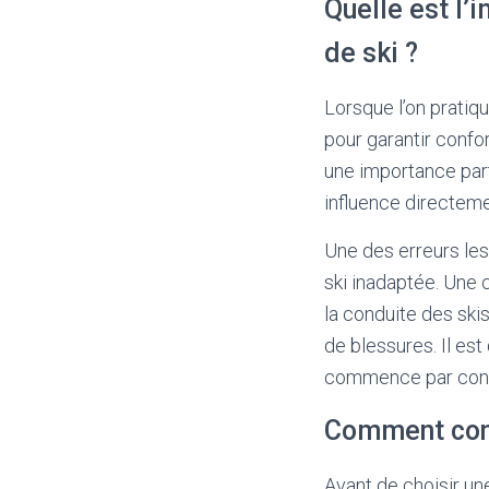
Quelle est l’
de ski ?
Lorsque l’on pratiq
pour garantir confo
une importance partic
influence directem
Une des erreurs les
ski inadaptée. Une 
la conduite des ski
de blessures. Il est
commence par connaî
Comment conn
Avant de choisir une