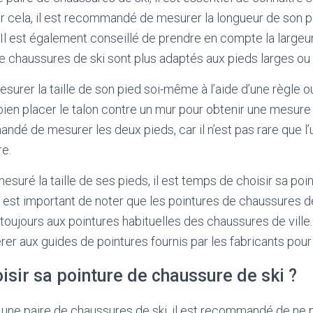
r cela, il est recommandé de mesurer la longueur de son 
 Il est également conseillé de prendre en compte la largeur
 chaussures de ski sont plus adaptés aux pieds larges ou é
esurer la taille de son pied soi-même à l’aide d’une règle o
bien placer le talon contre un mur pour obtenir une mesure p
é de mesurer les deux pieds, car il n’est pas rare que l’
re.
mesuré la taille de ses pieds, il est temps de choisir sa po
il est important de noter que les pointures de chaussures d
oujours aux pointures habituelles des chaussures de ville. 
rer aux guides de pointures fournis par les fabricants pour 
sir sa pointure de chaussure de ski ?
t une paire de chaussures de ski, il est recommandé de ne p