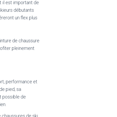
t il est important de
skieurs débutants
éreront un flex plus
ointure de chaussure
ofiter pleinement
ort, performance et
de pied, sa
t possible de
ien.
e chaussures de ski