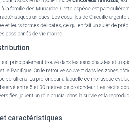
é, connu sous le nom scientifique
Chicoreus ramosus
, es
 à la famille des Muricidae. Cette espèce est particulièr
ractéristiques uniques. Les coquilles de Chicaille argenté 
e et leurs formes délicates, ce qui en fait un sujet de préd
les passionnés de vie marine.
stribution
é est principalement trouvé dans les eaux chaudes et tro
 et le Pacifique. On le retrouve souvent dans les zones côti
u coralliens. La profondeur à laquelle ce mollusque évolue 
servé entre 5 et 30 mètres de profondeur. Les récifs coral
sifiés, jouent un rôle crucial dans la survie et la reproduc
et caractéristiques