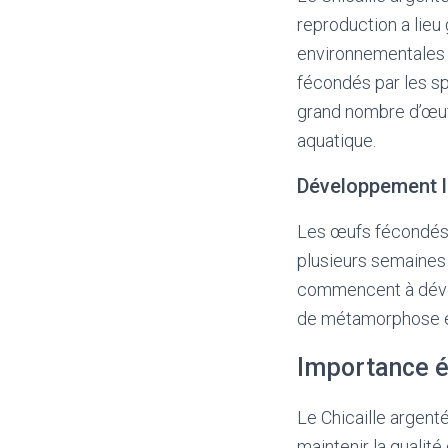
reproduction a lieu
environnementales s
fécondés par les s
grand nombre d’œuf
aquatique.
Développement l
Les œufs fécondés 
plusieurs semaines 
commencent à dével
de métamorphose est 
Importance é
Le Chicaille argenté
maintenir la qualité