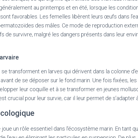
 généralement au printemps et en été, lorsque les conditio
ont favorables. Les femelles libèrent leurs œufs dans l’eau
permatozoïdes des mâles. Ce mode de reproduction exter
s de survivre, malgré les dangers présents dans leur env
arvaire
se transforment en larves qui dérivent dans la colonne d’
avant de se déposer sur le fond marin. Une fois fixées, les
opper leur coquille et à se transformer en jeunes mollu
crucial pour leur survie, car il leur permet de s’adapter à
cologique
 joue un rôle essentiel dans l’écosystème marin. En tant que f
 de l’eau en éliminant les particules en suspension. De plus,