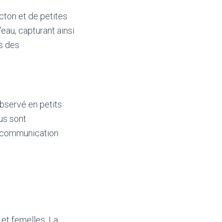
ncton et de petites
’eau, capturant ainsi
ns des
observé en petits
us sont
e communication
s et femelles. La