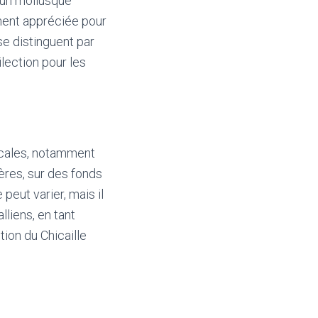
t un mollusque
ement appréciée pour
se distinguent par
ilection pour les
picales, notamment
ères, sur des fonds
peut varier, mais il
liens, en tant
tion du Chicaille