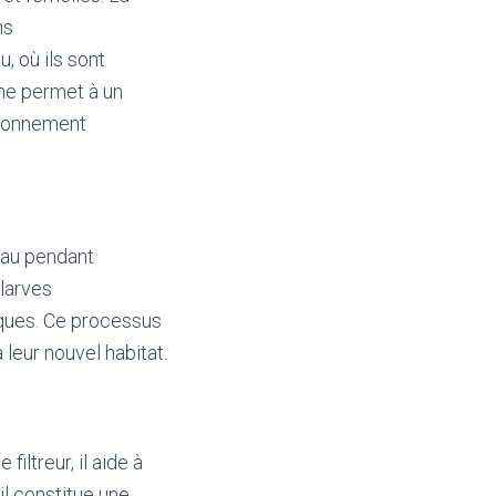
ns
, où ils sont
ne permet à un
ironnement
eau pendant
 larves
sques. Ce processus
 leur nouvel habitat.
iltreur, il aide à
 il constitue une